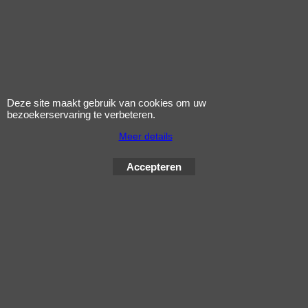
Door het compacte formaat, het lage
gewicht en de 14 inch banden is de
scooter zeer wendbaar. De scooter is
voorzien van dubbele schokbrekers
voor en achter, dit in combinatie met
Deze site maakt gebruik van cookies om uw
het verstelbare stuur is een garantie
bezoekerservaring te verbeteren.
voor optimaal rijcomfort.
Meer details
(
UIT VOORRAAD LEVERBAAR
)
Accepteren
De getoonde prijs is inclusief BTW en rijklaar- en
kentekenkosten. Éerste servicebeurt bij 500Km
Gratis, Na aankoop gratis thuis afgeleverd.